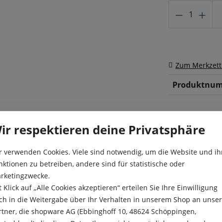
Produkt A
Zum Merkzett
Produktnum
ir respektieren deine Privatsphäre
r verwenden Cookies. Viele sind notwendig, um die Website und ih
nktionen zu betreiben, andere sind für statistische oder
rketingzwecke.
em Naturprodukt, das
t Klick auf „Alle Cookies akzeptieren“ erteilen Sie Ihre Einwilligung
Besonderheit
gesetzt und – quasi nebenbei
ch in die Weitergabe über Ihr Verhalten in unserem Shop an unse
os-Quelltabletten werden
Inhalt ausrei
rtner, die shopware AG (Ebbinghoff 10, 48624 Schöppingen,
ert. In der Handhabung sind