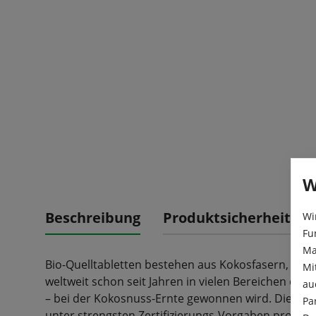
W
Beschreibung
Produktsicherheit
Wi
Fu
Ma
Bio-Quelltabletten bestehen aus Kokosfasern, ein
Mi
weltweit schon seit Jahren in vielen Bereichen ein
au
– bei der Kokosnuss-Ernte gewonnen wird. Die Kok
Pa
unter strengsten Zertifizierungs-Vorgaben produzi