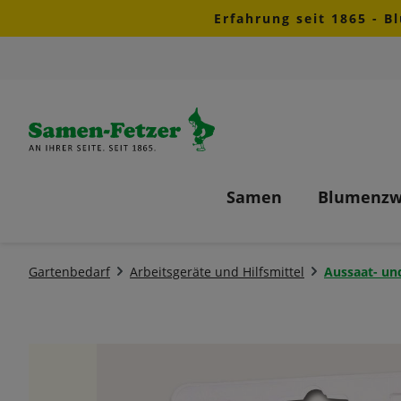
Erfahrung seit 1865 - B
m Hauptinhalt springen
Zur Suche springen
Zur Hauptnavigation springen
Samen
Blumenzw
Gartenbedarf
Arbeitsgeräte und Hilfsmittel
Aussaat- un
Bildergalerie überspringen