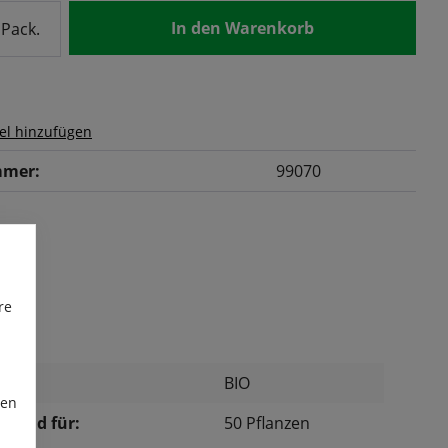
nzahl: Gib den gewünschten Wert ein od
In den Warenkorb
Pack.
el hinzufügen
mer:
99070
re
:
BIO
ren
chend für:
50 Pflanzen