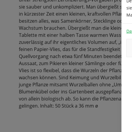
De
sie sauber und unkompliziert. Man übergießt sie m
si
in kürzester Zeit einen kleinen, kraftvollen Pflanzb
Ma
besitzen alles, was Samenkörner, Stecklinge oder
Wachstum brauchen. Übergießt man die kleine, eh
Da
Tablette mit einer halben Tasse warmen Wassers, qu
zuverlässig auf ihr eigentliches Volumen auf, „in 
feinen Papier-Vlies, das für die Standfestigkeit des 
Quellvorgang nach etwa fünf Minuten beendet, steh
Aussaat, zum Pikieren kleiner Sämlinge oder für Ste
Vlies ist so flexibel, dass die Wurzeln der Pflanze
wachsen können. Sind Keimung und Wurzelbildung
junge Pflanze mitsamt Wurzelballen ohne „Umpflan
Blumenkübel oder ins Gartenbeet ausgepflanzt werd
von allein biologisch ab. So kann die Pflanzenanzuc
gelingen. Inhalt: 50 Stück a 36 mm ø