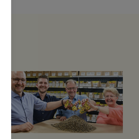
Container verkleinert -
hoffentlich ist das bald vorbei.
Beeindruckend ist die Freifläche /
Probefeld, auf dem ihr alles
erdenkliches Zwiebeln Saatgut,
Blumenzwiebeln, Steckzwiebeln
usw. bestaunen könnt. Leider
waren wir noch etwas zu früh im
Jahr, so dass die volle
Blütenpracht noch in der Erde
steckte... Absolut zu empfehlen
und vermutlich kommen wir
nächstes Jahr wieder. Vielen
Dank!