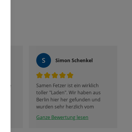
S
Simon Schenkel
 Ware
Samen Fetzer ist ein wirklich
en
toller "Laden". Wir haben aus
 ein
Berlin hier her gefunden und
 den
wurden sehr herzlich vom
Personal vor Ort empfangen.
Ganze Bewertung lesen
Der Verkaufsraum wurde
Corona bedingt leider auf zwei