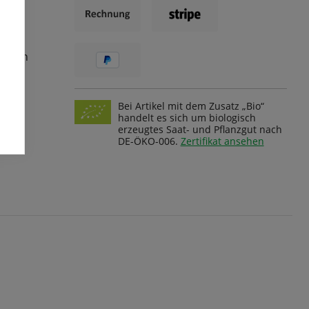
ungen
Bei Artikel mit dem Zusatz „Bio“
handelt es sich um biologisch
erzeugtes Saat- und Pflanzgut nach
DE-ÖKO-006.
Zertifikat ansehen