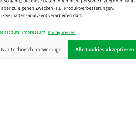
utschland), die diese Daten Ihnen nicht persönlich zuordnen kann,
it etwas Wasser und erhält
e aber zu eigenen Zwecken (z.B. Produktverbesserungen,
allen. Kokos-Quelltabletten
rktverhaltensanalysen) verarbeiten darf.
 Sämlinge zum gesunden
er unscheinbar wirkende
tenschutz
Impressum
Konfigurieren
illt sie schnell und
Form gebracht“ von einem
Nur technisch notwendige
Alle Cookies akzeptieren
Quelltopfes sorgt. Ist der
t der Substratballen zur
cklinge bereit. Das feine
 später ungehindert hindurch
 abgeschlossen, kann die
zschock“ in den
en. Das Vlies baut sich hier
ht einfach und erfolgreich