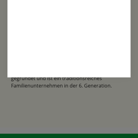
Familientradition
Samen-Fetzer wurde 1865 in Gönningen
gegründet und ist ein traditionsreiches
Familienunternehmen in der 6. Generation.