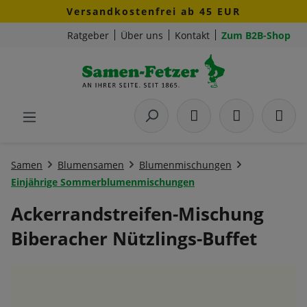
Versandkostenfrei ab 45 EUR
Zum Hauptinhalt springen
Ratgeber
Über uns
Kontakt
Zum B2B-Shop
Samen
Blumensamen
Blumenmischungen
Einjährige Sommerblumenmischungen
Ackerrandstreifen-Mischung
Biberacher Nützlings-Buffet
Bildergalerie überspringen