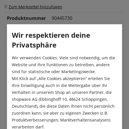
Zum Merkzettel hinzufügen
Produktnummer
90445730
:
Wir respektieren deine
Blüte:
Juli
, August
, September
, Oktober
Privatsphäre
Wir verwenden Cookies. Viele sind notwendig, um die
Beschreibung
Website und ihre Funktionen zu betreiben, andere
sind für statistische oder Marketingzwecke.
Die Ackerrandstreifen-Mischung „Biberacher
Mit Klick auf „Alle Cookies akzeptieren“ erteilen Sie
Nützlings-Buffet“ ist für Bienen und für alle Arten
Ihre Einwilligung auch in die Weitergabe über Ihr
von Nützlingen ein wahres Par…
Mehr
Verhalten in unserem Shop an unseren Partner, die
Produktsicherheit
shopware AG (Ebbinghoff 10, 48624 Schöppingen,
Deutschland), die diese Daten Ihnen nicht persönlich
zuordnen kann, sie aber zu eigenen Zwecken (z.B.
Produktverbesserungen, Marktverhaltensanalysen)
verarbeiten darf.