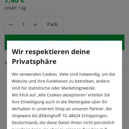
Inhalt:
1 kg
Produkt Anzahl: Gib den gewünschten Wert
Pack
In den Warenkorb
Wir respektieren deine
Privatsphäre
Zum Merkzettel hinzufügen
Produktnummer:
98574
Wir verwenden Cookies. Viele sind notwendig, um die
Website und ihre Funktionen zu betreiben, andere
Lateinischer Name:
Brassica napus
sind für statistische oder Marketingzwecke.
Mit Klick auf „Alle Cookies akzeptieren“ erteilen Sie
Blüte:
Mai
, Juni
, Juli
Ihre Einwilligung auch in die Weitergabe über Ihr
Verhalten in unserem Shop an unseren Partner, die
Größe:
1 kg
shopware AG (Ebbinghoff 10, 48624 Schöppingen,
Deutschland), die diese Daten Ihnen nicht persönlich