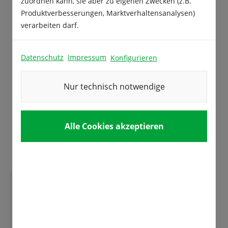
zuordnen kann, sie aber zu eigenen Zwecken (z.B.
Beschreibung
Produktverbesserungen, Marktverhaltensanalysen)
verarbeiten darf.
Raps dient neben der Ölgewinnung auch als
Zwischenfrucht und zur Bodenregeneration.
Datenschutz
Impressum
Konfigurieren
Produktsicherheit
Nur technisch notwendige
Alle Cookies akzeptieren
Das sagen unsere Kunden
M
Matthias Junk