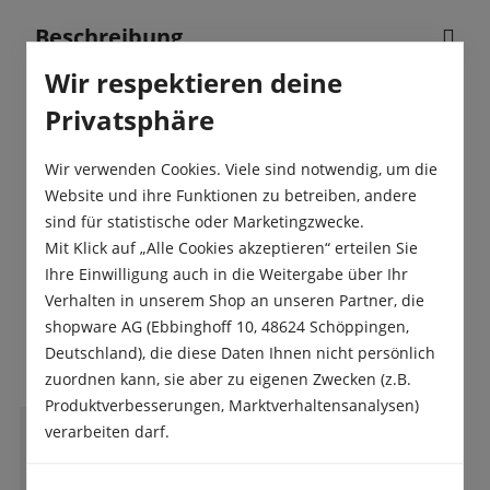
Beschreibung
Plantiful Hortensiendünger versorgt Hortensien
Wir respektieren deine
und Moorbeetpflanzen optimal mit allen Haupt-
Privatsphäre
und Spurennährstoffen. Der flüs…
Mehr
Wir verwenden Cookies. Viele sind notwendig, um die
Produktsicherheit
Website und ihre Funktionen zu betreiben, andere
sind für statistische oder Marketingzwecke.
Mit Klick auf „Alle Cookies akzeptieren“ erteilen Sie
Ihre Einwilligung auch in die Weitergabe über Ihr
Verhalten in unserem Shop an unseren Partner, die
shopware AG (Ebbinghoff 10, 48624 Schöppingen,
Das sagen unsere Kunden
Deutschland), die diese Daten Ihnen nicht persönlich
zuordnen kann, sie aber zu eigenen Zwecken (z.B.
Produktverbesserungen, Marktverhaltensanalysen)
verarbeiten darf.
E
Eva-Maria Öfner