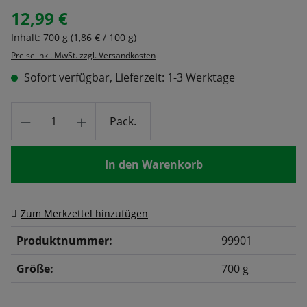
12,99 €
Regulärer Preis:
Inhalt:
700 g
(1,86 € / 100 g)
Preise inkl. MwSt. zzgl. Versandkosten
Sofort verfügbar, Lieferzeit: 1-3 Werktage
Produkt Anzahl: Gib den gewünschten Wert
Pack.
In den Warenkorb
Zum Merkzettel hinzufügen
Produktnummer:
99901
Größe:
700 g