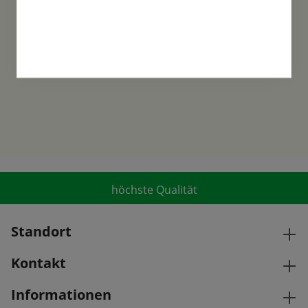
Familientradition
Samen-Fetzer wurde 1865 in Gönningen
gegründet und ist ein traditionsreiches
Familienunternehmen in der 6. Generation.
höchste Qualität
Standort
Kontakt
Informationen